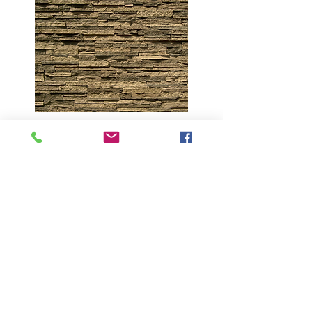
Kentucky Gray
Paneles - Random Rock
( Cada caja cubre 1,73 Mt2 Útiles - 4 Paneles por
caja)